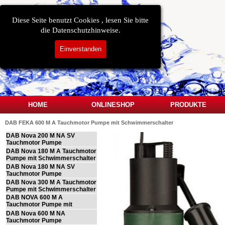
Direkt zum Seiteninhalt
Diese Seite benutzt Cookies , lesen Sie bitte
die Datenschutzhinweise.
Einverstanden
HOME
ONLINESHOP
PRODUKTE
▼
DAB FEKA 600 M A Tauchmotor Pumpe mit Schwimmerschalter
Menü überspringen
DAB Nova 200 M NA SV
Tauchmotor Pumpe
DAB Nova 180 M A Tauchmotor
Pumpe mit Schwimmerschalter
DAB Nova 180 M NA SV
Tauchmotor Pumpe
DAB Nova 300 M A Tauchmotor
Pumpe mit Schwimmerschalter
DAB NOVA 600 M A
Tauchmotor Pumpe mit
Schwimmerschalter
DAB Nova 600 M NA
Tauchmotor Pumpe